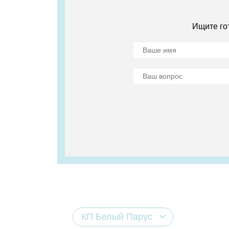
Ищите го
КП Белый Парус