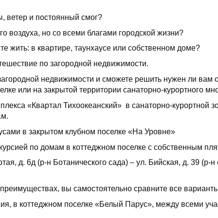
ы, ветер и постоянный смог?
го воздуха, но со всеми благами городской жизни?
те жить: в квартире, таунхаусе или собственном доме?
утешествие по загородной недвижимости.
 загородной недвижимости и сможете решить нужен ли вам о
елке или на закрытой территории санаторно-курортного мн
лекса «Квартал Тихоокеанский» в санаторно-курортной зон
.м.
аусами в закрытом клубном поселке «На Уровне»
курсией по домам в коттеджном поселке с собственным пл
ая, д. 6д (р-н Ботанического сада) – ул. Бийская, д. 39 (р-н
 преимуществах, вы самостоятельно сравните все варианты
вия, в коттеджном поселке «Белый Парус», между всеми уч