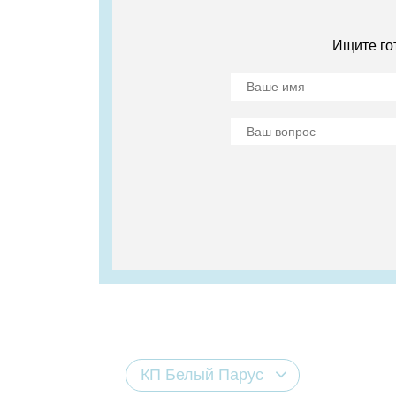
Ищите го
КП Белый Парус